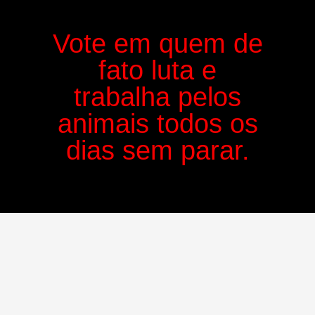
Vote em quem de
fato luta e
trabalha pelos
animais todos os
dias sem parar.