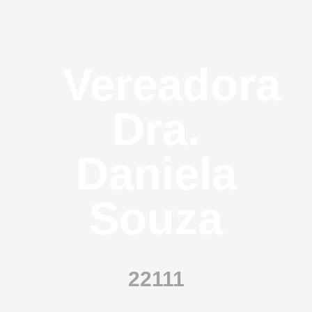
Vereadora
Dra.
Daniela
Souza
22111