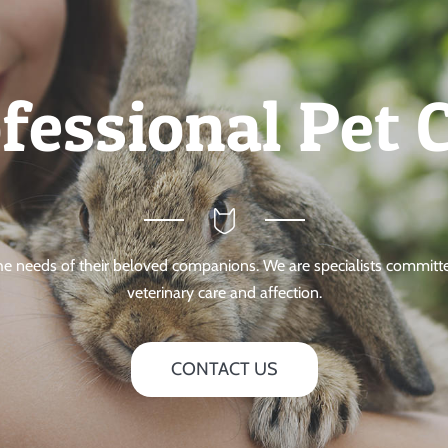
fessional Pet 
the needs of their beloved companions. We are specialists committe
veterinary care and affection.
CONTACT US