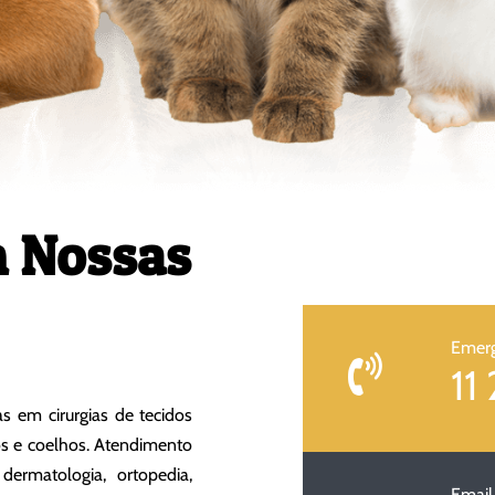
m Nossas
Emerg
11
as em cirurgias de tecidos
os e coelhos. Atendimento
, dermatologia, ortopedia,
Email