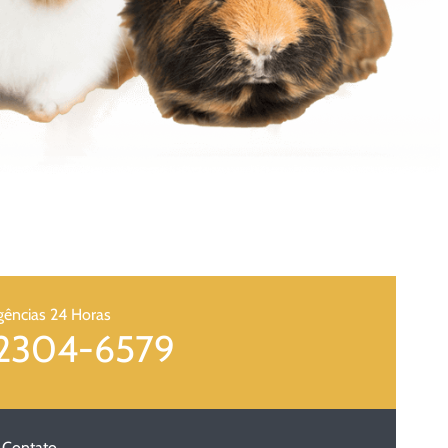
ências 24 Horas
 2304-6579
 Contato