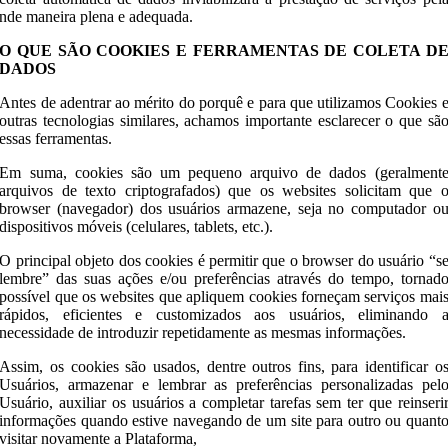
nde maneira plena e adequada.
O QUE SÃO COOKIES E FERRAMENTAS DE COLETA D
DADOS
Antes de adentrar ao mérito do porquê e para que utilizamos Cookies 
outras tecnologias similares, achamos importante esclarecer o que sã
essas ferramentas.
Em suma, cookies são um pequeno arquivo de dados (geralment
arquivos de texto criptografados) que os websites solicitam que 
browser (navegador) dos usuários armazene, seja no computador o
dispositivos móveis (celulares, tablets, etc.).
O principal objeto dos cookies é permitir que o browser do usuário “s
lembre” das suas ações e/ou preferências através do tempo, tornad
possível que os websites que apliquem cookies forneçam serviços mai
rápidos, eficientes e customizados aos usuários, eliminando 
necessidade de introduzir repetidamente as mesmas informações.
Assim, os cookies são usados, dentre outros fins, para identificar o
Usuários, armazenar e lembrar as preferências personalizadas pel
Usuário, auxiliar os usuários a completar tarefas sem ter que reinseri
informações quando estive navegando de um site para outro ou quant
visitar novamente a Plataforma,