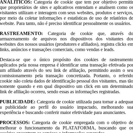
ANALÍTICOS:
Categoria de cookie que tem por objetivo permiti
que proprietários de sites e aplicativos entendam e analisem como o
visitantes utilizam e interagem com seus websites, produtos e serviços
por meio da coletar informações e estatísticas de uso de relatórios d
website. Para tanto, não é preciso identificar pessoalmente os usuários.
RASTREAMENTO:
Categoria de cookie que, através d
armazenamento de arquivos nos dispositivos dos visitantes do
websites dos nossos usuários (produtores e afiliados), registra clicks e
links, anúncios e transações comerciais, como vendas e leads.
Destaca-se que o único propósito dos cookies de rastreament
aplicados pela nossa empresa é identificar uma transação efetivada po
um afiliado através do seu link de afiliação, permitindo assim o se
comissionamento pela transação concretizada. Portanto, o referid
cookie não coleta dados de identificação pessoal dos visitantes, mas tã
somente quando e em qual dispositivo um click em um determinad
link de afiliação ocorreu, sendo essas as informações registradas.
PUBLICIDADE:
Categoria de cookie utilizada para tornar a adequa
a publicidade ao perfil do usuário impactado, melhorando su
experiência e buscando conferir maior efetividade para anunciantes.
PROCESSOS:
Categoria de cookie empregada com o objetivo d
melhorar o funcionamento da PLATAFORMA, buscando que o