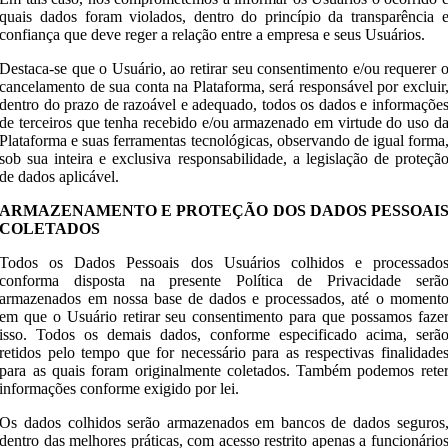
quais dados foram violados, dentro do princípio da transparência 
confiança que deve reger a relação entre a empresa e seus Usuários.
Destaca-se que o Usuário, ao retirar seu consentimento e/ou requerer 
cancelamento de sua conta na Plataforma, será responsável por excluir
dentro do prazo de razoável e adequado, todos os dados e informaçõe
de terceiros que tenha recebido e/ou armazenado em virtude do uso d
Plataforma e suas ferramentas tecnológicas, observando de igual forma
sob sua inteira e exclusiva responsabilidade, a legislação de proteçã
de dados aplicável.
ARMAZENAMENTO E PROTEÇÃO DOS DADOS PESSOAI
COLETADOS
Todos os Dados Pessoais dos Usuários colhidos e processado
conforma disposta na presente Política de Privacidade serã
armazenados em nossa base de dados e processados, até o moment
em que o Usuário retirar seu consentimento para que possamos faze
isso. Todos os demais dados, conforme especificado acima, serã
retidos pelo tempo que for necessário para as respectivas finalidade
para as quais foram originalmente coletados. Também podemos rete
informações conforme exigido por lei.
Os dados colhidos serão armazenados em bancos de dados seguros
dentro das melhores práticas, com acesso restrito apenas a funcionário