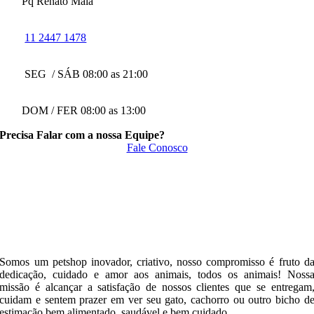
Pq Renato Maia
11 2447 1478
SEG / SÁB 08:00 as 21:00
DOM / FER 08:00 as 13:00
Precisa Falar com a nossa Equipe?
Fale Conosco
Somos um petshop inovador, criativo, nosso compromisso é fruto d
dedicação, cuidado e amor aos animais, todos os animais! Noss
missão é alcançar a satisfação de nossos clientes que se entregam
cuidam e sentem prazer em ver seu gato, cachorro ou outro bicho d
estimação bem alimentado, saudável e bem cuidado.