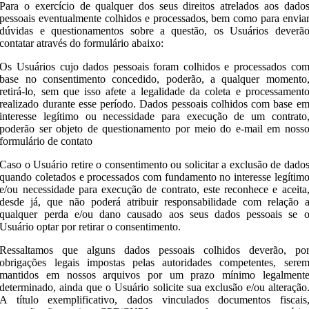
Para o exercício de qualquer dos seus direitos atrelados aos dado
pessoais eventualmente colhidos e processados, bem como para envia
dúvidas e questionamentos sobre a questão, os Usuários deverã
contatar através do formulário abaixo:
Os Usuários cujo dados pessoais foram colhidos e processados co
base no consentimento concedido, poderão, a qualquer momento
retirá-lo, sem que isso afete a legalidade da coleta e processament
realizado durante esse período. Dados pessoais colhidos com base e
interesse legítimo ou necessidade para execução de um contrato
poderão ser objeto de questionamento por meio do e-mail em noss
formulário de contato
Caso o Usuário retire o consentimento ou solicitar a exclusão de dado
quando coletados e processados com fundamento no interesse legítim
e/ou necessidade para execução de contrato, este reconhece e aceita
desde já, que não poderá atribuir responsabilidade com relação 
qualquer perda e/ou dano causado aos seus dados pessoais se 
Usuário optar por retirar o consentimento.
Ressaltamos que alguns dados pessoais colhidos deverão, po
obrigações legais impostas pelas autoridades competentes, sere
mantidos em nossos arquivos por um prazo mínimo legalment
determinado, ainda que o Usuário solicite sua exclusão e/ou alteração
A título exemplificativo, dados vinculados documentos fiscais