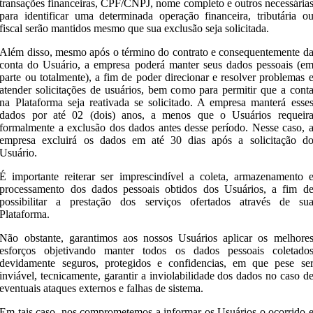
transações financeiras, CPF/CNPJ, nome completo e outros necessária
para identificar uma determinada operação financeira, tributária o
fiscal serão mantidos mesmo que sua exclusão seja solicitada.
Além disso, mesmo após o término do contrato e consequentemente d
conta do Usuário, a empresa poderá manter seus dados pessoais (e
parte ou totalmente), a fim de poder direcionar e resolver problemas 
atender solicitações de usuários, bem como para permitir que a cont
na Plataforma seja reativada se solicitado. A empresa manterá esse
dados por até 02 (dois) anos, a menos que o Usuários requeir
formalmente a exclusão dos dados antes desse período. Nesse caso, 
empresa excluirá os dados em até 30 dias após a solicitação d
Usuário.
É importante reiterar ser imprescindível a coleta, armazenamento 
processamento dos dados pessoais obtidos dos Usuários, a fim d
possibilitar a prestação dos serviços ofertados através de su
Plataforma.
Não obstante, garantimos aos nossos Usuários aplicar os melhore
esforços objetivando manter todos os dados pessoais coletado
devidamente seguros, protegidos e confidencias, em que pese se
inviável, tecnicamente, garantir a inviolabilidade dos dados no caso d
eventuais ataques externos e falhas de sistema.
Em tais caso, nos comprometemos a informar os Usuários o ocorrido 