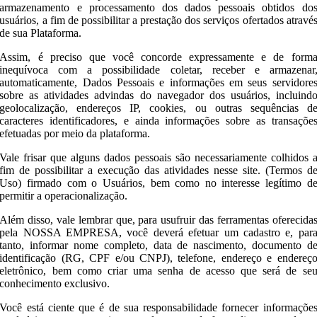
armazenamento e processamento dos dados pessoais obtidos do
usuários, a fim de possibilitar a prestação dos serviços ofertados atravé
de sua Plataforma.
Assim, é preciso que você concorde expressamente e de form
inequívoca com a possibilidade coletar, receber e armazenar
automaticamente, Dados Pessoais e informações em seus servidore
sobre as atividades advindas do navegador dos usuários, incluind
geolocalização, endereços IP, cookies, ou outras sequências d
caracteres identificadores, e ainda informações sobre as transaçõe
efetuadas por meio da plataforma.
Vale frisar que alguns dados pessoais são necessariamente colhidos 
fim de possibilitar a execução das atividades nesse site. (Termos d
Uso) firmado com o Usuários, bem como no interesse legítimo d
permitir a operacionalização.
Além disso, vale lembrar que, para usufruir das ferramentas oferecida
pela NOSSA EMPRESA, você deverá efetuar um cadastro e, par
tanto, informar nome completo, data de nascimento, documento d
identificação (RG, CPF e/ou CNPJ), telefone, endereço e endereç
eletrônico, bem como criar uma senha de acesso que será de se
conhecimento exclusivo.
Você está ciente que é de sua responsabilidade fornecer informaçõe