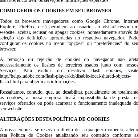
usuários encontrem os serviços e informações esperados.
COMO GERIR OS COOKIES EM SEU BROWSER
Todos os browsers (navegadores como Google Chrome, Interne
Explore, FireFox, etc.) permitem ao usuário, ao visitar/acessar u
website, aceitar, recusar ou apagar cookies, nomeadamente através d
seleção das definições apropriadas no respetivo navegador. Pod
configurar os cookies no menu “opções” ou “preferências” do se
browser.
A remoção ou rejeição de cookies do navegador não afet
necessariamente os flashes de terceiros usados junto com nosso
Serviços. Para excluir ou desativar flash cookies, visit
http://helpx.adobe.com/flash-player/kb/disable-local-shared-objects-
flash.html para obter mais informações.
Ressaltamos, contudo, que, ao desabilitar, parcialmente ou totalment
os cookies, a nossa empresa ficará impossibilitada de prestar o
serviços ofertados ou pode acarretar o funcionamento inadequada d
seu website.
ALTERAÇÕES DESTA POLÍTICA DE COOKIES
A nossa empresa se reserva o direito de, a qualquer momento, altera
esta Política de Cookies atualizando seu conteúdo conforme a