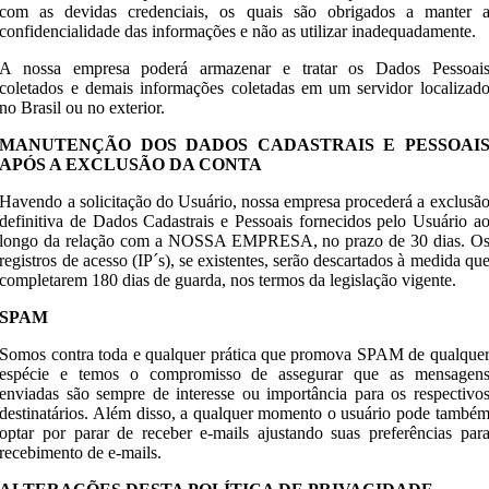
com as devidas credenciais, os quais são obrigados a manter 
confidencialidade das informações e não as utilizar inadequadamente.
A nossa empresa poderá armazenar e tratar os Dados Pessoai
coletados e demais informações coletadas em um servidor localizad
no Brasil ou no exterior.
MANUTENÇÃO DOS DADOS CADASTRAIS E PESSOAI
APÓS A EXCLUSÃO DA CONTA
Havendo a solicitação do Usuário, nossa empresa procederá a exclusã
definitiva de Dados Cadastrais e Pessoais fornecidos pelo Usuário a
longo da relação com a NOSSA EMPRESA, no prazo de 30 dias. O
registros de acesso (IP´s), se existentes, serão descartados à medida qu
completarem 180 dias de guarda, nos termos da legislação vigente.
SPAM
Somos contra toda e qualquer prática que promova SPAM de qualque
espécie e temos o compromisso de assegurar que as mensagen
enviadas são sempre de interesse ou importância para os respectivo
destinatários. Além disso, a qualquer momento o usuário pode també
optar por parar de receber e-mails ajustando suas preferências par
recebimento de e-mails.