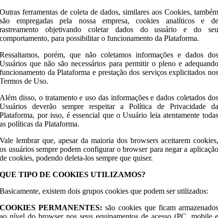
Outras ferramentas de coleta de dados, similares aos Cookies, també
são empregadas pela nossa empresa, cookies analíticos e d
rastreamento objetivando coletar dados do usuário e do se
comportamento, para possibilitar o funcionamento da Plataforma.
Ressaltamos, porém, que não coletamos informações e dados do
Usuários que não são necessários para permitir o pleno e adequand
funcionamento da Plataforma e prestação dos serviços explicitados no
Termos de Uso.
Além disso, o tratamento e uso das informações e dados coletados do
Usuários deverão sempre respeitar a Política de Privacidade d
Plataforma, por isso, é essencial que o Usuário leia atentamente toda
as políticas da Plataforma.
Vale lembrar que, apesar da maioria dos browsers aceitarem cookies
os usuários sempre podem configurar o browser para negar a aplicaçã
de cookies, podendo deleta-los sempre que quiser.
QUE TIPO DE COOKIES UTILIZAMOS?
Basicamente, existem dois grupos cookies que podem ser utilizados:
COOKIES PERMANENTES:
são cookies que ficam armazenado
ao nível do browser nos seus equipamentos de acesso (PC, mobile 