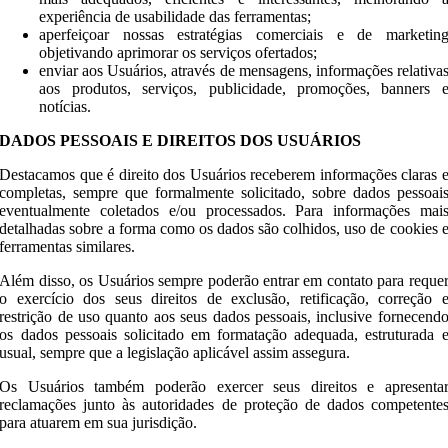
experiência de usabilidade das ferramentas;
aperfeiçoar nossas estratégias comerciais e de marketin
objetivando aprimorar os serviços ofertados;
enviar aos Usuários, através de mensagens, informações relativa
aos produtos, serviços, publicidade, promoções, banners 
notícias.
DADOS PESSOAIS E DIREITOS DOS USUÁRIOS
Destacamos que é direito dos Usuários receberem informações claras 
completas, sempre que formalmente solicitado, sobre dados pessoai
eventualmente coletados e/ou processados. Para informações mai
detalhadas sobre a forma como os dados são colhidos, uso de cookies 
ferramentas similares.
Além disso, os Usuários sempre poderão entrar em contato para reque
o exercício dos seus direitos de exclusão, retificação, correção 
restrição de uso quanto aos seus dados pessoais, inclusive fornecend
os dados pessoais solicitado em formatação adequada, estruturada 
usual, sempre que a legislação aplicável assim assegura.
Os Usuários também poderão exercer seus direitos e apresenta
reclamações junto às autoridades de proteção de dados competente
para atuarem em sua jurisdição.