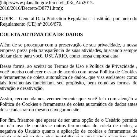
(http://www.planalto.gov.br/ccivil_03/_Ato2015-
2018/2016/Decreto/D8771.htm);
GDPR – General Data Protection Regulation – instituída por meio d
Regulamento (UE) nº 2016/679.
COLETA AUTOMÁTICA DE DADOS
Além de se preocupar com a preservação de sua privacidade, a noss
empresa preza pela transparência de suas atividades, buscando sempr
deixar claro para você, USUÁRIO, como nossa empresa atua.
Dessa forma, ao aceitar os Termos de Uso e Política de Privacidade 
você precisa conhecer e estar de acordo com nossa Política de Cookie
e ferramentas de coleta automática de dados, que visa esclarecer com
tais ferramentas funcionam, seu propósito, bem como as formas d
ativação e desativação.
Assim, recomendamos veementemente que você leia com atenção 
Política de Cookies e ferramentas de coleta automática de dados ante
de se cadastrar ou mesmo navegar no site.
Por fim, frisamos que apesar de ser uma opção de o Usuário permiti
ou não uso de cookies e outras ferramentas de coleta de dados, 
negativa do Usuário quanto a aplicação de cookies e ferramentas d
coleta automática de dados inviabilizará a prestação de serviços pel