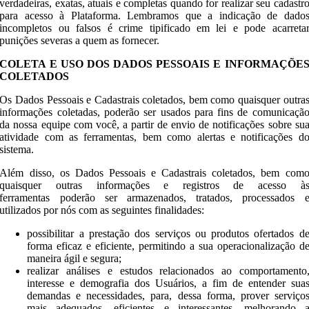
verdadeiras, exatas, atuais e completas quando for realizar seu cadastr
para acesso à Plataforma. Lembramos que a indicação de dado
incompletos ou falsos é crime tipificado em lei e pode acarreta
punições severas a quem as fornecer.
COLETA E USO DOS DADOS PESSOAIS E INFORMAÇÕE
COLETADOS
Os Dados Pessoais e Cadastrais coletados, bem como quaisquer outra
informações coletadas, poderão ser usados para fins de comunicaçã
da nossa equipe com você, a partir de envio de notificações sobre su
atividade com as ferramentas, bem como alertas e notificações d
sistema.
Além disso, os Dados Pessoais e Cadastrais coletados, bem com
quaisquer outras informações e registros de acesso à
ferramentas poderão ser armazenados, tratados, processados 
utilizados por nós com as seguintes finalidades:
possibilitar a prestação dos serviços ou produtos ofertados d
forma eficaz e eficiente, permitindo a sua operacionalização d
maneira ágil e segura;
realizar análises e estudos relacionados ao comportamento
interesse e demografia dos Usuários, a fim de entender sua
demandas e necessidades, para, dessa forma, prover serviço
mais adequados, eficientes e interessantes, melhorando 