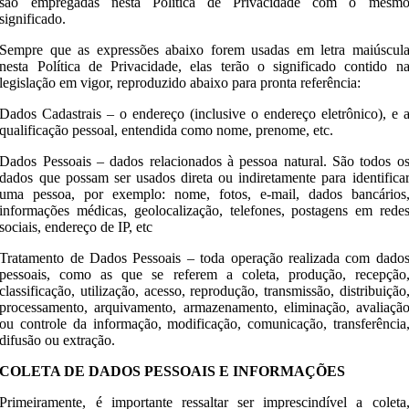
são empregadas nesta Política de Privacidade com o mesm
significado.
Sempre que as expressões abaixo forem usadas em letra maiúscul
nesta Política de Privacidade, elas terão o significado contido n
legislação em vigor, reproduzido abaixo para pronta referência:
Dados Cadastrais – o endereço (inclusive o endereço eletrônico), e 
qualificação pessoal, entendida como nome, prenome, etc.
Dados Pessoais – dados relacionados à pessoa natural. São todos o
dados que possam ser usados direta ou indiretamente para identifica
uma pessoa, por exemplo: nome, fotos, e-mail, dados bancários
informações médicas, geolocalização, telefones, postagens em rede
sociais, endereço de IP, etc
Tratamento de Dados Pessoais – toda operação realizada com dado
pessoais, como as que se referem a coleta, produção, recepção
classificação, utilização, acesso, reprodução, transmissão, distribuição
processamento, arquivamento, armazenamento, eliminação, avaliaçã
ou controle da informação, modificação, comunicação, transferência
difusão ou extração.
COLETA DE DADOS PESSOAIS E INFORMAÇÕES
Primeiramente, é importante ressaltar ser imprescindível a coleta