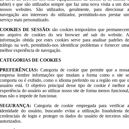
tablet) e que são utilizados sempre que faz uma nova visita a um do
nossos websites. São utilizados, geralmente, para direcionar 
navegação aos interesses do utilizador, permitindo-nos prestar u
serviço mais personalizado.
COOKIES DE SESSÃO:
são cookies temporários que permanece
no arquivo de cookies do seu browser até sair do website. 
informação obtida por estes cookies serve para analisar padrões d
tráfego na web, permitindo-nos identificar problemas e fornecer um
melhor experiência de navegação.
CATEGORIAS DE COOKIES
PREFERÊNCIAS:
Categoria de cookie que permite que a noss
empresa lembre informações que mudam a forma como o site s
comporta ou é exibido, como o idioma preferido ou a região em que 
usuário está. O objetivo principal desse tipo de cookie é melhor 
experiência do usuário ao utilizar nosso site de forma menos funcional
mas não o impede de funcionar.
SEGURANÇA:
Categoria de cookie empregada para verificar 
identidade do usuário, buscando evitar a utilização fraudulenta d
credenciais de login e proteger os dados do usuário de terceiros nã
autorizados.