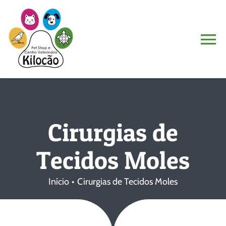
Ir
para
o
To
conteúdo
Na
Home
Quem Somos
Cirurgias de
Serviços
Tecidos Moles
Contato
Início
Cirurgias de Tecidos Moles