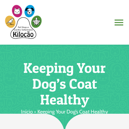
Ir
para
o
To
conteúdo
Na
Home
Keeping Your
Quem Somos
Dog’s Coat
Serviços
Healthy
Contato
Início
Keeping Your Dog’s Coat Healthy